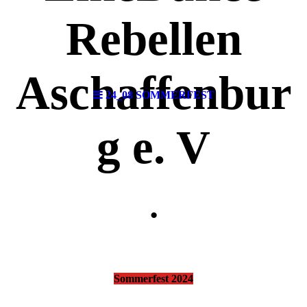
Rebellen
Aschaffenbur
24_08 SOMMERFEST
g e. V
.
Sommerfest 2024