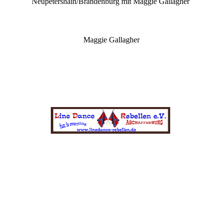
Neupetershain/Brandenburg mit Maggie Gallagher
Maggie Gallagher