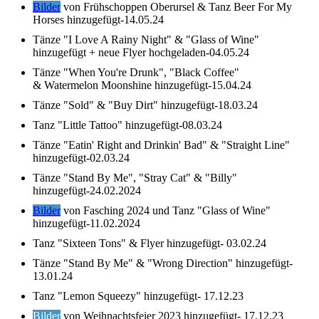
Bilder
von Frühschoppen Oberursel & Tanz Beer For My
Horses hinzugefügt-14.05.24
Tänze "I Love A Rainy Night" & "Glass of Wine"
hinzugefügt + neue Flyer hochgeladen-04.05.24
Tänze "When You're Drunk", "Black Coffee"
& Watermelon Moonshine hinzugefügt-15.04.24
Tänze "Sold" & "Buy Dirt" hinzugefügt-18.03.24
Tanz "Little Tattoo" hinzugefügt-08.03.24
Tänze "Eatin' Right and Drinkin' Bad" & "Straight Line"
hinzugefügt-02.03.24
Tänze "Stand By Me", "Stray Cat" & "Billy"
hinzugefügt-24.02.2024
Bilder
von Fasching 2024 und Tanz "Glass of Wine"
hinzugefügt-11.02.2024
Tanz "Sixteen Tons" & Flyer hinzugefügt- 03.02.24
Tänze "Stand By Me" & "Wrong Direction" hinzugefügt-
13.01.24
Tanz "Lemon Squeezy" hinzugefügt- 17.12.23
Bilder
von Weihnachtsfeier 2023 hinzugefügt- 17.12.23