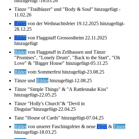
hinzugefügt -16.03.26
Tänze "Trailblazer" und "Body & Soul" hinzugefügt -
11.02.26
Bilder
von der Weihnachtsfeier 19.12.2025 hinzugefügt-
28.12.25
Bilder
von Flaggstaff Grossostheim 22.11.2025
hinzugefügt
Bilder
von Flaggstaff in Zellhausen und Tänze
"Promises", "Lonely Drum", "Back to the Start", "Oh
Love" & "Bigger House" hinzugefügt-05.11.25
Bilder
vom Sommerfest hinzugefügt-23.08.25
Tänze und
Bilder
hinzugefügt-12.08.25
Tänze "Simple Things" & "A Rattlesnake Kiss"
hinzugefügt-22.05.25
Tänze "Holly's Church"& "Devil in
Disguise"hinzugefügt-22.04.25
Tanz "House of Cards" hinzugefügt-07.04.25
Bilder
von unserer Faschingsfeier & neue
Flyer
&
Tänze
hinzugefügt-18.03.25